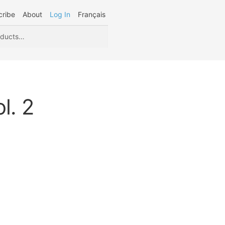
cribe
About
Log In
Français
l. 2