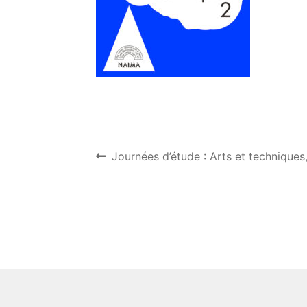
Post
Previous
Journées d’étude : Arts et techniques,
post:
navigation